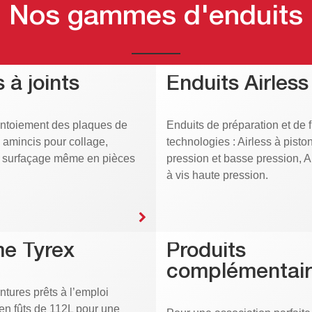
Nos gammes d'enduits
 à joints
Enduits Airless
intoiement des plaques de
Enduits de préparation et de f
s amincis pour collage,
technologies : Airless à pisto
t surfaçage même en pièces
pression et basse pression, 
à vis haute pression.
e Tyrex
Produits
complémentair
ntures prêts à l’emploi
en fûts de 112L pour une