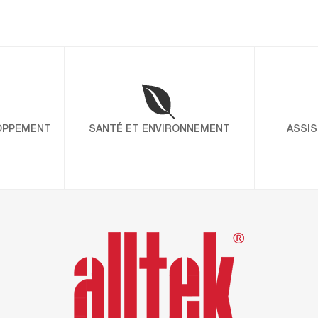
LM150 : 15 ANS D'EFFICACITÉ, UNE ÉDIT
L’ÉVÉNEMENT
Depuis 15 ans, l’enduit en pâte LM150 s’est imposé c
pour les professionnels du bâtiment. Apprécié pour sa r
la qualité de sa finition, il est devenu un produit de con
exigeants. À l’occasion de son quinzième anniversaire,
OPPEMENT
SANTÉ ET ENVIRONNEMENT
ASSI
UNE DÉMARCHE GLOBALE ET CONTINUE
L’obtention conjointe des certifications ISO 9001, IS
souligne une démarche globale pour intégrer qualité, sa
environnement dans toutes les opérations. En choississ
faites le choix d’un partenaire engagé qui place la sant
coeur de ses préoccupations. Certification ISO 9001 Dé