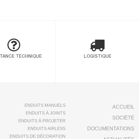
ION COLLECTOR POUR MARQUER
omme une référence incontournable
égularité, sa souplesse d’application et
fiance sur les chantiers les plus
 Alltek met en avant une […]
STANCE TECHNIQUE
LOGISTIQUE
O 14001 ET ISO 45001
nté, sécurité et
ant ICP – Alltek, vous
é et l’environnement au
ENDUITS MANUELS
ACCUEIL
finit les exigences […]
ENDUITS À JOINTS
SOCIÉTÉ
ENDUITS À PROJETER
ENDUITS AIRLESS
DOCUMENTATIONS
ENDUITS DE DÉCORATION