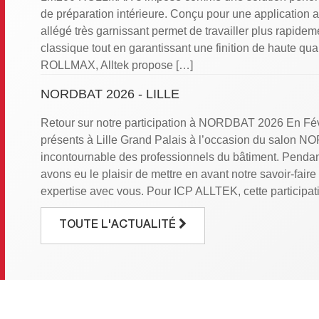
de préparation intérieure. Conçu pour une application a
allégé très garnissant permet de travailler plus rapide
classique tout en garantissant une finition de haute qu
ROLLMAX, Alltek propose […]
NORDBAT 2026 - LILLE
Retour sur notre participation à NORDBAT 2026 En Fév
présents à Lille Grand Palais à l’occasion du salon N
incontournable des professionnels du bâtiment. Pendant
avons eu le plaisir de mettre en avant notre savoir-faire
expertise avec vous. Pour ICP ALLTEK, cette participat
DÉCOUVREZ LES RÉSULTATS DE NOTRE EN
TOUTE L'ACTUALITÉ
Chez ICP-Alltek, la satisfaction de nos clients est au 
engagements. Pour mieux comprendre vos attentes et me
nous avons réalisé une enquête NPS (Net Promoter Sco
international qui évalue la probabilité que nos clients
Résultat : un score de +41 ! Une performance qui reflèt