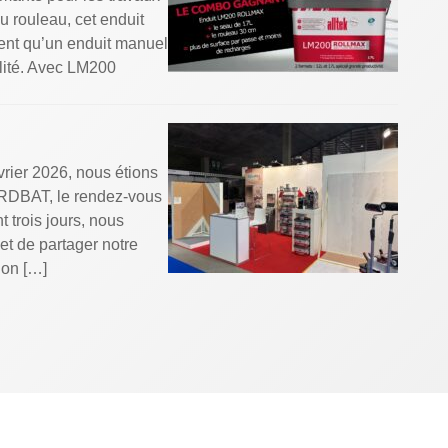
u rouleau, cet enduit
ment qu’un enduit manuel
alité. Avec LM200
rier 2026, nous étions
ORDBAT, le rendez-vous
 trois jours, nous
 et de partager notre
ion […]
QUÊTE NPS !
cœur de nos
surer votre fidélité,
re), un indicateur
 nous recommandent.
e […]