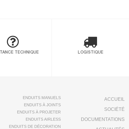
ION COLLECTOR POUR MARQUER
omme une référence incontournable
égularité, sa souplesse d’application et
fiance sur les chantiers les plus
 Alltek met en avant une […]
STANCE TECHNIQUE
LOGISTIQUE
O 14001 ET ISO 45001
nté, sécurité et
ant ICP – Alltek, vous
é et l’environnement au
ENDUITS MANUELS
ACCUEIL
finit les exigences […]
ENDUITS À JOINTS
SOCIÉTÉ
ENDUITS À PROJETER
ENDUITS AIRLESS
DOCUMENTATIONS
ENDUITS DE DÉCORATION