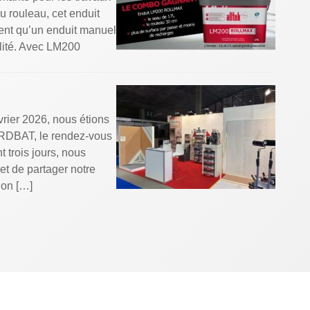
u rouleau, cet enduit
ment qu’un enduit manuel
alité. Avec LM200
rier 2026, nous étions
ORDBAT, le rendez-vous
 trois jours, nous
 et de partager notre
ion […]
QUÊTE NPS !
cœur de nos
surer votre fidélité,
re), un indicateur
 nous recommandent.
e […]