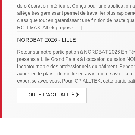
de préparation intérieure. Conçu pour une application a
allégé très garnissant permet de travailler plus rapide
classique tout en garantissant une finition de haute qu
ROLLMAX, Alltek propose […]
NORDBAT 2026 - LILLE
Retour sur notre participation à NORDBAT 2026 En Fév
présents à Lille Grand Palais à l’occasion du salon N
incontournable des professionnels du bâtiment. Pendant
avons eu le plaisir de mettre en avant notre savoir-faire
expertise avec vous. Pour ICP ALLTEK, cette participat
DÉCOUVREZ LES RÉSULTATS DE NOTRE EN
TOUTE L'ACTUALITÉ
Chez ICP-Alltek, la satisfaction de nos clients est au 
engagements. Pour mieux comprendre vos attentes et me
nous avons réalisé une enquête NPS (Net Promoter Sco
international qui évalue la probabilité que nos clients
Résultat : un score de +41 ! Une performance qui reflèt