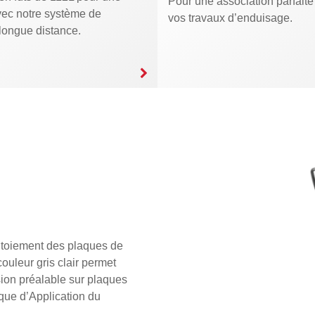
Pour une association parfaite
vec notre système de
vos travaux d’enduisage.
 longue distance.
emploi.
intoiement des plaques de
lication manuelle. Alltek
couleur gris clair permet
) et lissage très aisés
 Il est sans retrait, et ne
ion préalable sur plaques
que d’Application du