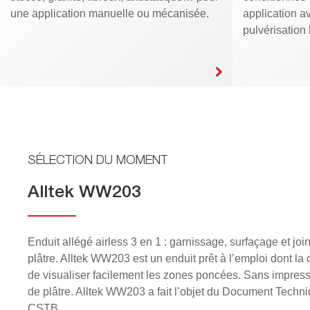
une application manuelle ou mécanisée.
application a
pulvérisation
SÉLECTION DU MOMENT
SÉLECTION DU MOMENT
SÉLECTION DU MOMENT
SÉLECTION DU MOMENT
Alltek Exatek
Alltek LM200 ROLLMAX
Alltek WW203
Alltek UL
Baguette d'angle adhésive pour les angles saillants !
Un enduit allégé garnissant, faible retrait en pâte prêt à l'
Enduit allégé airless 3 en 1 : garnissage, surfaçage et jo
Enduit super allégé de rebouchage et de lissage, pour app
plâtre. Alltek WW203 est un enduit prêt à l’emploi dont la 
Enduisage immediat apres collage
Application rapide au rouleau (largeur jusqu'a 300mm
UL est un enduit de couleur blanche en pâte prêt à l’emploi.
de visualiser facilement les zones poncées. Sans impress
nécessite pas de ponçage.
de plâtre. Alltek WW203 a fait l’objet du Document Techni
Leger, souple et lisse
Utilisation en fortes épaisseurs possible
CSTB.