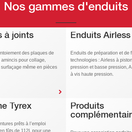
Nos gammes d'enduits
 à joints
Enduits Airless
intoiement des plaques de
Enduits de préparation et de f
s amincis pour collage,
technologies : Airless à pisto
t surfaçage même en pièces
pression et basse pression, 
à vis haute pression.
e Tyrex
Produits
complémentair
ntures prêts à l’emploi
en fûts de 112L pour une