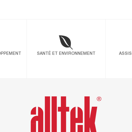
LM150 : 15 ANS D'EFFICACITÉ, UNE ÉDIT
L’ÉVÉNEMENT
Depuis 15 ans, l’enduit en pâte LM150 s’est imposé c
pour les professionnels du bâtiment. Apprécié pour sa r
la qualité de sa finition, il est devenu un produit de con
exigeants. À l’occasion de son quinzième anniversaire,
OPPEMENT
SANTÉ ET ENVIRONNEMENT
ASSI
UNE DÉMARCHE GLOBALE ET CONTINUE
L’obtention conjointe des certifications ISO 9001, IS
souligne une démarche globale pour intégrer qualité, sa
environnement dans toutes les opérations. En choississ
faites le choix d’un partenaire engagé qui place la sant
coeur de ses préoccupations. Certification ISO 9001 Dé