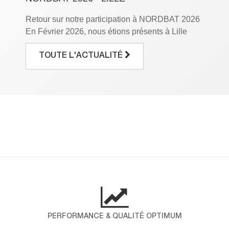
Retour sur notre participation à NORDBAT 2026
En Février 2026, nous étions présents à Lille
Grand Palais à l’occasion du salon NORDBAT,
le rendez-vous incontournable des
TOUTE L'ACTUALITÉ
professionnels du bâtiment. Pendant trois jours,
nous avons eu le plaisir de mettre en avant notre
savoir-faire et de partager notre expertise avec
vous. Pour ICP ALLTEK, cette participation […]
DÉCOUVREZ LES RÉSULTATS DE
NOTRE ENQUÊTE NPS !
Chez ICP-Alltek, la satisfaction de nos clients
est au cœur de nos engagements. Pour mieux
comprendre vos attentes et mesurer votre fidélité,
nous avons réalisé une enquête NPS (Net
Promoter Score), un indicateur international qui
PERFORMANCE & QUALITÉ OPTIMUM
évalue la probabilité que nos clients nous