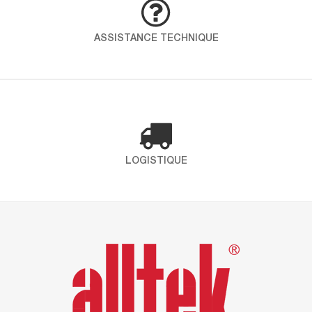
démarche globale pour intégrer qualité, santé,
sécurité et environnement dans toutes les
ASSISTANCE TECHNIQUE
opérations. En choississant ICP – Alltek, vous
faites le choix d’un partenaire engagé qui place
la santé et l’environnement au coeur de ses
préoccupations. Certification ISO 9001 Définit les
exigences […]
LOGISTIQUE