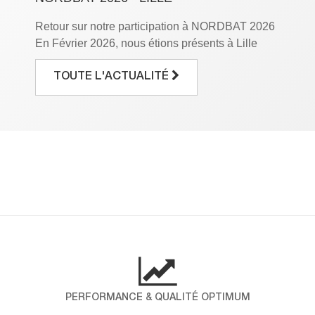
Retour sur notre participation à NORDBAT 2026
En Février 2026, nous étions présents à Lille
Grand Palais à l’occasion du salon NORDBAT,
le rendez-vous incontournable des
TOUTE L'ACTUALITÉ
professionnels du bâtiment. Pendant trois jours,
nous avons eu le plaisir de mettre en avant notre
savoir-faire et de partager notre expertise avec
vous. Pour ICP ALLTEK, cette participation […]
DÉCOUVREZ LES RÉSULTATS DE
NOTRE ENQUÊTE NPS !
Chez ICP-Alltek, la satisfaction de nos clients
est au cœur de nos engagements. Pour mieux
comprendre vos attentes et mesurer votre fidélité,
nous avons réalisé une enquête NPS (Net
Promoter Score), un indicateur international qui
PERFORMANCE & QUALITÉ OPTIMUM
évalue la probabilité que nos clients nous