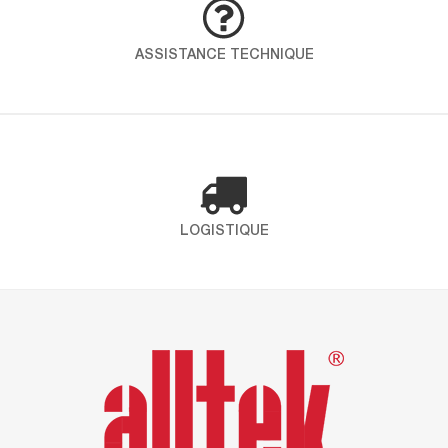
démarche globale pour intégrer qualité, santé,
sécurité et environnement dans toutes les
ASSISTANCE TECHNIQUE
opérations. En choississant ICP – Alltek, vous
faites le choix d’un partenaire engagé qui place
la santé et l’environnement au coeur de ses
préoccupations. Certification ISO 9001 Définit les
exigences […]
LOGISTIQUE