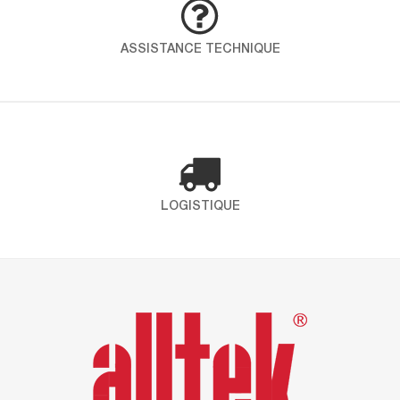
démarche globale pour intégrer qualité, santé,
sécurité et environnement dans toutes les
ASSISTANCE TECHNIQUE
opérations. En choississant ICP – Alltek, vous
faites le choix d’un partenaire engagé qui place
la santé et l’environnement au coeur de ses
préoccupations. Certification ISO 9001 Définit les
exigences […]
LOGISTIQUE