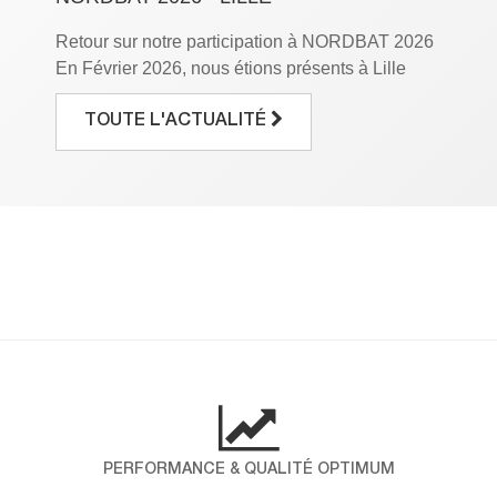
Retour sur notre participation à NORDBAT 2026
En Février 2026, nous étions présents à Lille
Grand Palais à l’occasion du salon NORDBAT,
le rendez-vous incontournable des
TOUTE L'ACTUALITÉ
professionnels du bâtiment. Pendant trois jours,
nous avons eu le plaisir de mettre en avant notre
savoir-faire et de partager notre expertise avec
vous. Pour ICP ALLTEK, cette participation […]
DÉCOUVREZ LES RÉSULTATS DE
NOTRE ENQUÊTE NPS !
Chez ICP-Alltek, la satisfaction de nos clients
est au cœur de nos engagements. Pour mieux
comprendre vos attentes et mesurer votre fidélité,
nous avons réalisé une enquête NPS (Net
Promoter Score), un indicateur international qui
PERFORMANCE & QUALITÉ OPTIMUM
évalue la probabilité que nos clients nous