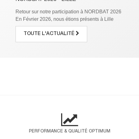
Retour sur notre participation à NORDBAT 2026
En Février 2026, nous étions présents à Lille
Grand Palais à l’occasion du salon NORDBAT,
le rendez-vous incontournable des
TOUTE L'ACTUALITÉ
professionnels du bâtiment. Pendant trois jours,
nous avons eu le plaisir de mettre en avant notre
savoir-faire et de partager notre expertise avec
vous. Pour ICP ALLTEK, cette participation […]
DÉCOUVREZ LES RÉSULTATS DE
NOTRE ENQUÊTE NPS !
Chez ICP-Alltek, la satisfaction de nos clients
est au cœur de nos engagements. Pour mieux
comprendre vos attentes et mesurer votre fidélité,
nous avons réalisé une enquête NPS (Net
Promoter Score), un indicateur international qui
PERFORMANCE & QUALITÉ OPTIMUM
évalue la probabilité que nos clients nous