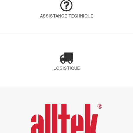
démarche globale pour intégrer qualité, santé,
sécurité et environnement dans toutes les
ASSISTANCE TECHNIQUE
opérations. En choississant ICP – Alltek, vous
faites le choix d’un partenaire engagé qui place
la santé et l’environnement au coeur de ses
préoccupations. Certification ISO 9001 Définit les
exigences […]
LOGISTIQUE