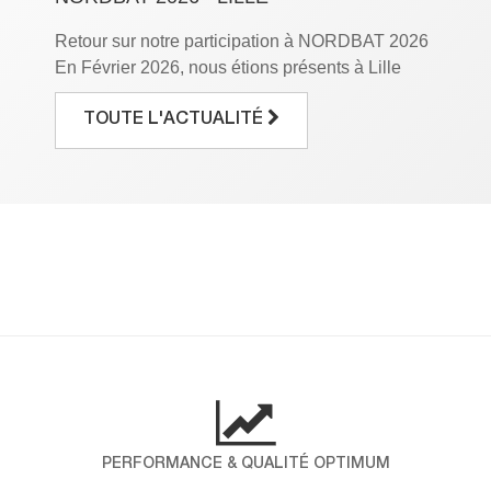
Retour sur notre participation à NORDBAT 2026
En Février 2026, nous étions présents à Lille
Grand Palais à l’occasion du salon NORDBAT,
le rendez-vous incontournable des
TOUTE L'ACTUALITÉ
professionnels du bâtiment. Pendant trois jours,
nous avons eu le plaisir de mettre en avant notre
savoir-faire et de partager notre expertise avec
vous. Pour ICP ALLTEK, cette participation […]
DÉCOUVREZ LES RÉSULTATS DE
NOTRE ENQUÊTE NPS !
Chez ICP-Alltek, la satisfaction de nos clients
est au cœur de nos engagements. Pour mieux
comprendre vos attentes et mesurer votre fidélité,
nous avons réalisé une enquête NPS (Net
Promoter Score), un indicateur international qui
PERFORMANCE & QUALITÉ OPTIMUM
évalue la probabilité que nos clients nous