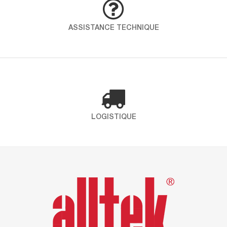
démarche globale pour intégrer qualité, santé,
sécurité et environnement dans toutes les
ASSISTANCE TECHNIQUE
opérations. En choississant ICP – Alltek, vous
faites le choix d’un partenaire engagé qui place
la santé et l’environnement au coeur de ses
préoccupations. Certification ISO 9001 Définit les
exigences […]
LOGISTIQUE