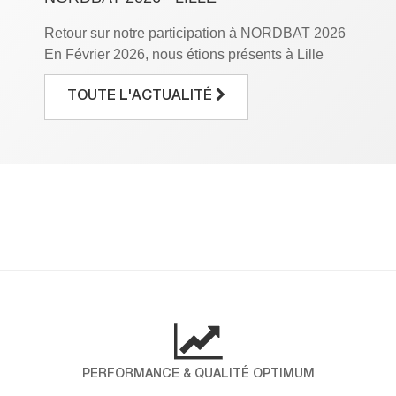
Retour sur notre participation à NORDBAT 2026
En Février 2026, nous étions présents à Lille
Grand Palais à l’occasion du salon NORDBAT,
le rendez-vous incontournable des
TOUTE L'ACTUALITÉ
professionnels du bâtiment. Pendant trois jours,
nous avons eu le plaisir de mettre en avant notre
savoir-faire et de partager notre expertise avec
vous. Pour ICP ALLTEK, cette participation […]
DÉCOUVREZ LES RÉSULTATS DE
NOTRE ENQUÊTE NPS !
Chez ICP-Alltek, la satisfaction de nos clients
est au cœur de nos engagements. Pour mieux
comprendre vos attentes et mesurer votre fidélité,
nous avons réalisé une enquête NPS (Net
Promoter Score), un indicateur international qui
PERFORMANCE & QUALITÉ OPTIMUM
évalue la probabilité que nos clients nous