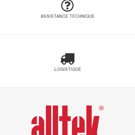
démarche globale pour intégrer qualité, santé,
sécurité et environnement dans toutes les
ASSISTANCE TECHNIQUE
opérations. En choississant ICP – Alltek, vous
faites le choix d’un partenaire engagé qui place
la santé et l’environnement au coeur de ses
préoccupations. Certification ISO 9001 Définit les
exigences […]
LOGISTIQUE