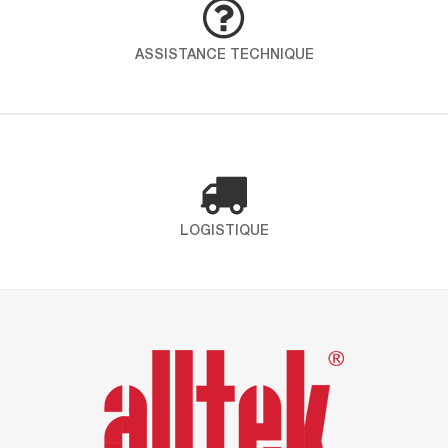
démarche globale pour intégrer qualité, santé,
sécurité et environnement dans toutes les
ASSISTANCE TECHNIQUE
opérations. En choississant ICP – Alltek, vous
faites le choix d’un partenaire engagé qui place
la santé et l’environnement au coeur de ses
préoccupations. Certification ISO 9001 Définit les
exigences […]
LOGISTIQUE