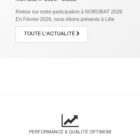
Retour sur notre participation à NORDBAT 2026
En Février 2026, nous étions présents à Lille
Grand Palais à l’occasion du salon NORDBAT,
le rendez-vous incontournable des
TOUTE L'ACTUALITÉ
professionnels du bâtiment. Pendant trois jours,
nous avons eu le plaisir de mettre en avant notre
savoir-faire et de partager notre expertise avec
vous. Pour ICP ALLTEK, cette participation […]
DÉCOUVREZ LES RÉSULTATS DE
NOTRE ENQUÊTE NPS !
Chez ICP-Alltek, la satisfaction de nos clients
est au cœur de nos engagements. Pour mieux
comprendre vos attentes et mesurer votre fidélité,
nous avons réalisé une enquête NPS (Net
Promoter Score), un indicateur international qui
PERFORMANCE & QUALITÉ OPTIMUM
évalue la probabilité que nos clients nous