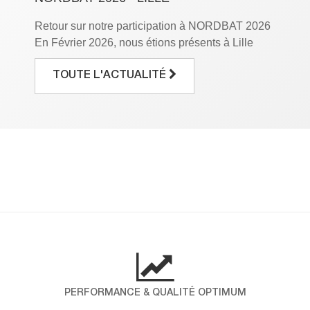
Retour sur notre participation à NORDBAT 2026
En Février 2026, nous étions présents à Lille
Grand Palais à l’occasion du salon NORDBAT,
le rendez-vous incontournable des
TOUTE L'ACTUALITÉ
professionnels du bâtiment. Pendant trois jours,
nous avons eu le plaisir de mettre en avant notre
savoir-faire et de partager notre expertise avec
vous. Pour ICP ALLTEK, cette participation […]
DÉCOUVREZ LES RÉSULTATS DE
NOTRE ENQUÊTE NPS !
Chez ICP-Alltek, la satisfaction de nos clients
est au cœur de nos engagements. Pour mieux
comprendre vos attentes et mesurer votre fidélité,
nous avons réalisé une enquête NPS (Net
Promoter Score), un indicateur international qui
PERFORMANCE & QUALITÉ OPTIMUM
évalue la probabilité que nos clients nous