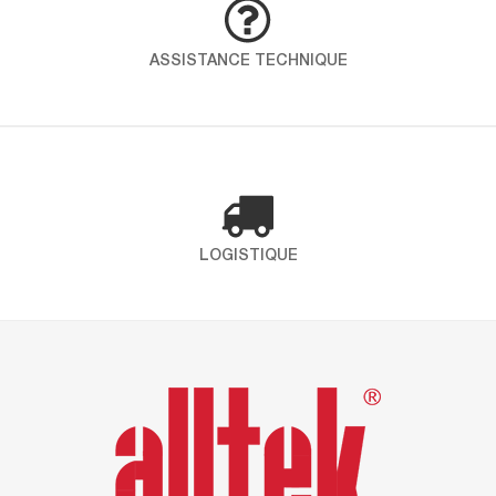
démarche globale pour intégrer qualité, santé,
sécurité et environnement dans toutes les
ASSISTANCE TECHNIQUE
opérations. En choississant ICP – Alltek, vous
faites le choix d’un partenaire engagé qui place
la santé et l’environnement au coeur de ses
préoccupations. Certification ISO 9001 Définit les
exigences […]
LOGISTIQUE