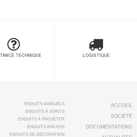
ION COLLECTOR POUR MARQUER
omme une référence incontournable
égularité, sa souplesse d’application et
fiance sur les chantiers les plus
 Alltek met en avant une […]
STANCE TECHNIQUE
LOGISTIQUE
O 14001 ET ISO 45001
nté, sécurité et
ant ICP – Alltek, vous
é et l’environnement au
ENDUITS MANUELS
ACCUEIL
finit les exigences […]
ENDUITS À JOINTS
SOCIÉTÉ
ENDUITS À PROJETER
ENDUITS AIRLESS
DOCUMENTATIONS
ENDUITS DE DÉCORATION