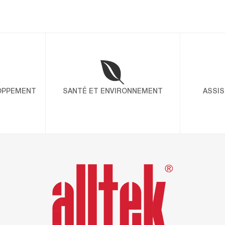
LM150 : 15 ANS D'EFFICACITÉ, UNE ÉDIT
L’ÉVÉNEMENT
Depuis 15 ans, l’enduit en pâte LM150 s’est imposé c
pour les professionnels du bâtiment. Apprécié pour sa r
la qualité de sa finition, il est devenu un produit de con
exigeants. À l’occasion de son quinzième anniversaire,
OPPEMENT
SANTÉ ET ENVIRONNEMENT
ASSI
UNE DÉMARCHE GLOBALE ET CONTINUE
L’obtention conjointe des certifications ISO 9001, IS
souligne une démarche globale pour intégrer qualité, sa
environnement dans toutes les opérations. En choississ
faites le choix d’un partenaire engagé qui place la sant
coeur de ses préoccupations. Certification ISO 9001 Dé