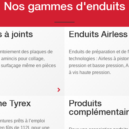
Nos gammes d'enduits
 à joints
Enduits Airless
intoiement des plaques de
Enduits de préparation et de f
s amincis pour collage,
technologies : Airless à pisto
t surfaçage même en pièces
pression et basse pression, 
à vis haute pression.
e Tyrex
Produits
complémentair
ntures prêts à l’emploi
en fûts de 112L pour une