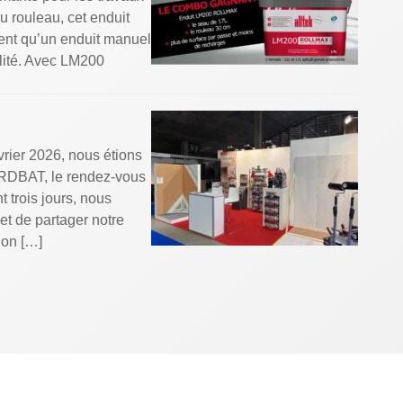
u rouleau, cet enduit
ment qu’un enduit manuel
alité. Avec LM200
rier 2026, nous étions
ORDBAT, le rendez-vous
 trois jours, nous
 et de partager notre
ion […]
QUÊTE NPS !
cœur de nos
surer votre fidélité,
re), un indicateur
 nous recommandent.
e […]