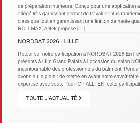
de préparation intérieure. Conçu pour une application a
allégé très garnissant permet de travailler plus rapide
classique tout en garantissant une finition de haute qu
ROLLMAX, Alltek propose […]
NORDBAT 2026 - LILLE
Retour sur notre participation à NORDBAT 2026 En Fév
présents à Lille Grand Palais à l’occasion du salon N
incontournable des professionnels du bâtiment. Pendant
avons eu le plaisir de mettre en avant notre savoir-faire
expertise avec vous. Pour ICP ALLTEK, cette participat
DÉCOUVREZ LES RÉSULTATS DE NOTRE EN
TOUTE L'ACTUALITÉ
Chez ICP-Alltek, la satisfaction de nos clients est au 
engagements. Pour mieux comprendre vos attentes et me
nous avons réalisé une enquête NPS (Net Promoter Sco
international qui évalue la probabilité que nos clients
Résultat : un score de +41 ! Une performance qui reflèt